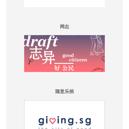
网志
随意乐捐