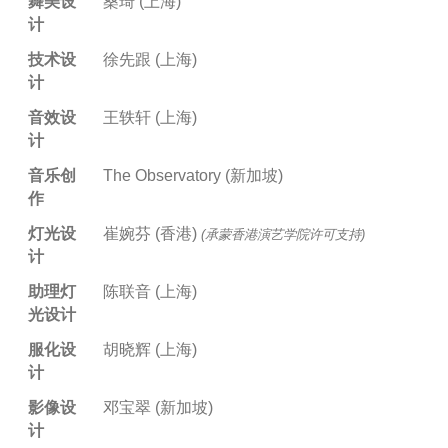
舞美设
桑琦 (上海)
计
技术设
徐先跟 (上海)
计
音效设
王轶轩 (上海)
计
音乐创
The Observatory (新加坡)
作
灯光设
崔婉芬 (香港)
(承蒙香港演艺学院许可支持)
计
助理灯
陈联音 (上海)
光设计
服化设
胡晓辉 (上海)
计
影像设
邓宝翠 (新加坡)
计