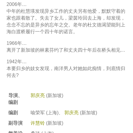
2006年…
中年的杜慧瑛发现异乡工作的丈夫另有他爱，默默守着的
家也跟着散了。失去了女儿，梁茵玲回去上海，却发现，
念念不忘的是异乡的忘年之交。老年的杜文德渴望能到上
海白渡桥履行一个四十年的诺言。
1966年…
离开了新加坡的林素芬约了和丈夫四十年后在桥头相见…
1942年…
本要归乡的妓女发现，南洋男人对她如此痴情，到底情归
何去?
导演、
郭庆亮
(新加坡)
编剧
编剧
喻荣军 (上海)、
郭庆亮
(新加坡)
副导演
许慧铃
(新加坡)