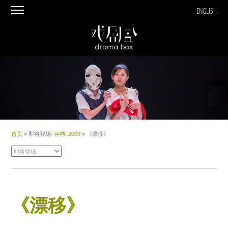
ENGLISH
首页
» 即将登场:
存档
:
2009
» 《漂移》
《漂移》