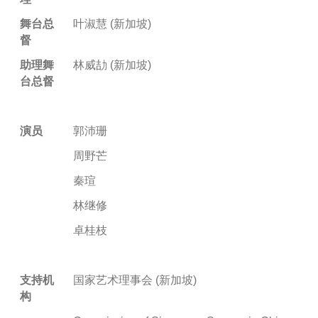
舞台总
叶淑慧 (新加坡)
督
助理舞
林威劼 (新加坡)
台总督
演员
郭沛珊
周野芒
秦瑄
林继修
卓桂枝
支持机
国家艺术理事会 (新加坡)
构