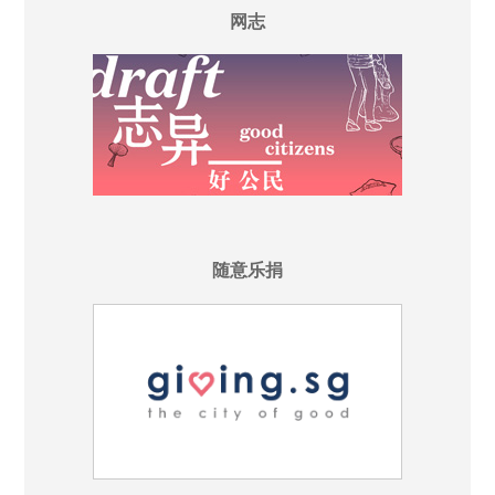
网志
随意乐捐