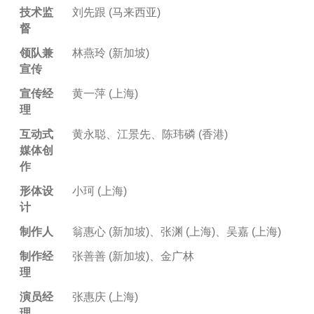
技术监
刘先跟 (马来西亚)
督
领队兼
林燕玲 (新加坡)
宣传
宣传经
黄一萍 (上海)
理
互动式
黄永聪、江景先、陈玮磷 (香港)
媒体创
作
形体设
小珂 (上海)
计
制作人
翁惠心 (新加坡)、张渊 (上海)、吴嘉 (上海)
制作经
张善善 (新加坡)、金广林
理
演员经
张惠庆 (上海)
理